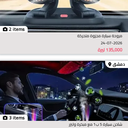
2 items
مروحة سيارة مجزوة متحركة
24-07-2026
135,000
ليرة
دمشق
3 items
شاحن سيارة 5 ب1 مع مبخرة وليزر