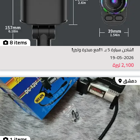
8 items
❗️شاحن سيارة 5 بـ 1❗️مع مبخرة وليزر❗️
19-05-2026
2,100
ليرة
دمشق
1 items