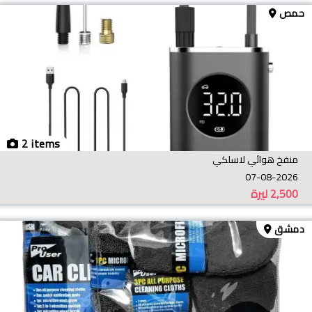
حمص
2 items
منفخ هوائي لاسلكي
07-08-2026
2,500
ليرة
دمشق