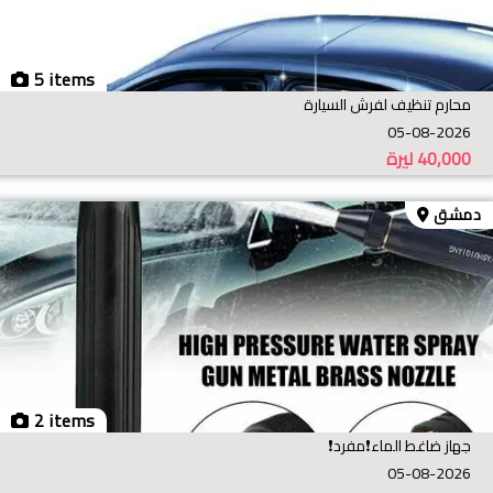
5 items
محارم تنظيف لفرش السيارة
05-08-2026
40,000
ليرة
دمشق
2 items
جهاز ضاغط الماء❗️مفرد❗️
05-08-2026