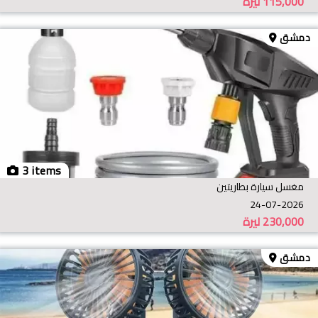
115,000
ليرة
دمشق
3 items
مغسل سيارة بطاريتين
24-07-2026
230,000
ليرة
دمشق