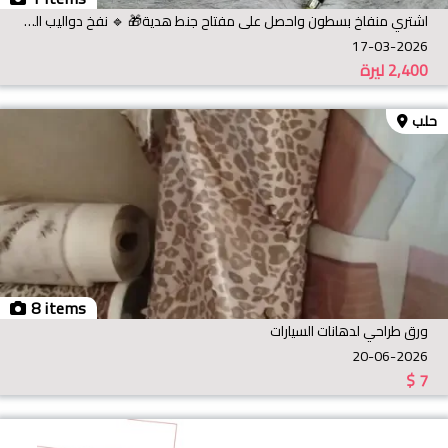
اشتري منفاخ بسطون واحصل على مفتاح جنط هدية🎁 🔹 نفخ دواليب السيارات بسرعة وسهولة 🔹يعمل على قداحة ال
17-03-2026
2,400
ليرة
حلب
8 items
ورق طراحي لدهانات السيارات
20-06-2026
$
7