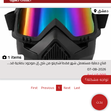
دمشق
1 items
قناع حماية مستعمل شهر فقط اشتريتو من شي إن موجود بضاحية قدسيا سعر ٤٠ الف منهي للتواصل واتس 0965218
07-08-2026
40,000
ليرة
تواجه مشكلة؟
First
Previous
1
Next
Last
بحث