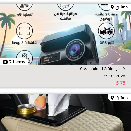
دمشق
2 items
كاميرا مراقبة للسيارة + Gps
26-07-2026
$
75
دمشق