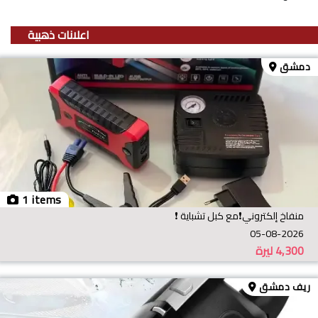
اعلانات ذهبية
دمشق
1 items
منفاخ إلكتروني❗️مع كبل تشباية ❗️
05-08-2026
4,300
ليرة
ريف دمشق