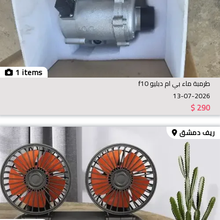
1 items
طرمبة ماء بي ام دبليو f10
13-07-2026
$
290
ريف دمشق