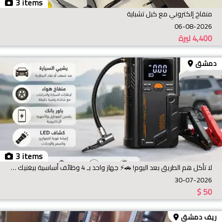
3 items
منفاخ إلكتروني مع كبل تشباية
06-08-2026
4,400
ليرة
دمشق
3 items
لا تأكل هم الطريق بعد اليوم! 🚗⚡ جهاز واحد بـ 4 وظائف أساسية بيغنيك عن التعتير والانتظار بالطريق: 🔋
30-07-2026
$
50
ريف دمشق