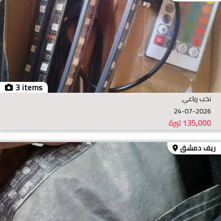
3 items
نخب رباعي
24-07-2026
135,000
ليرة
ريف دمشق