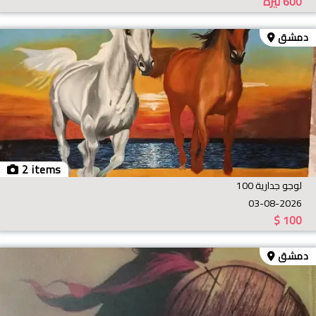
600
ليرة
دمشق
2 items
لوجو جدارية 100
03-08-2026
$
100
دمشق