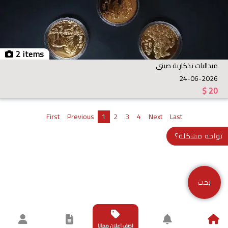
2 items
ميداليات تذكارية صيني
24-06-2026
$
20
First
Previous
1
2
3
4
Next
Last
تواجه مشكلة؟
بحث
اضف اعلان مجانا