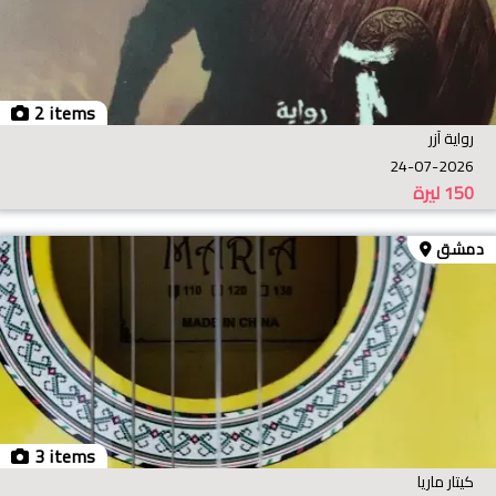
2 items
رواية آزر
24-07-2026
150
ليرة
دمشق
3 items
كيتار ماريا