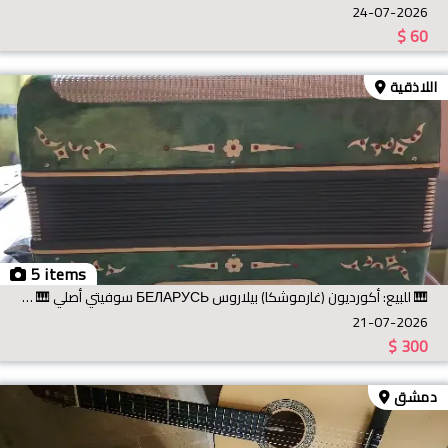
24-07-2026
$
60
اللاذقية
5 items
🎹 للبيع: أكورديون (غارموشكا) بيلاروس БЕЛАРУСЬ سوفيتي أصلي 🎹 للبيع آلة أكورديون كلاسيكية مميزة (Gar
21-07-2026
$
300
دمشق