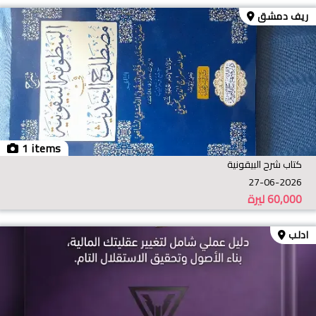
ريف دمشق
1 items
كتاب شرح البيقونية
27-06-2026
60,000
ليرة
ادلب