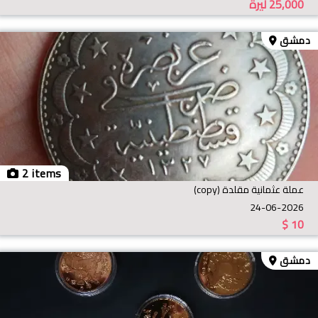
25,000
ليرة
دمشق
2 items
عملة عثمانية مقلدة (copy)
24-06-2026
$
10
دمشق