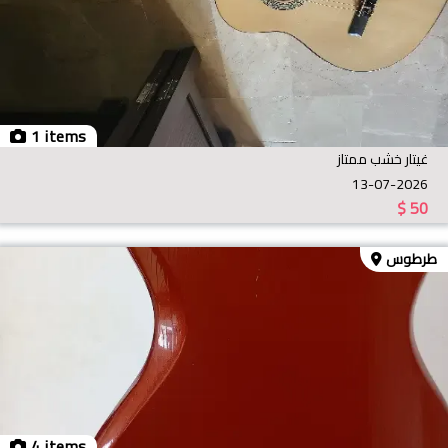
1 items
غيتار خشب ممتاز
13-07-2026
$
50
طرطوس
4 items