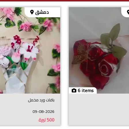
دمشق
6 items
باقات ورد مخمل
09-08-2026
500
ليرة