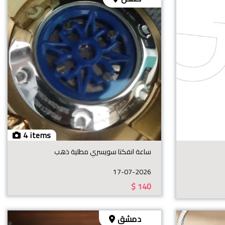
4 items
ساعة انفكتا سويسري مطلية ذهب
17-07-2026
$
140
دمشق