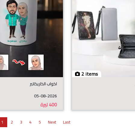
2 items
اكواب الكاريكاتير
05-08-2026
400
ليرة
1
2
3
4
5
Next
Last