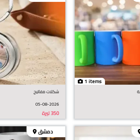
1 items
ة
شكلات مفاتيح
05-08-2026
350
ليرة
دمشق