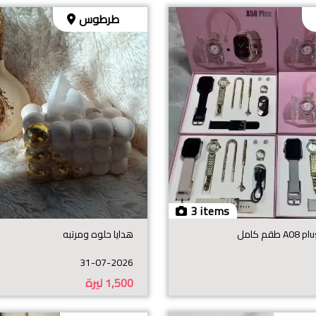
طرطوس
3 items
هدايا حلوه ومرتبه
31-07-2026
1,500
ليرة