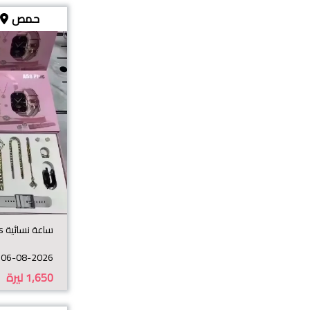
حمص
ساعة نسائية A08 plus طقم كامل
06-08-2026
1,650
ليرة