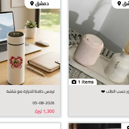
شق
دمشق
1 items
 حسب الطلب ❤️
ترمس حافظ للحرارة مع شاشة
05-08-2026
1,300
ليرة