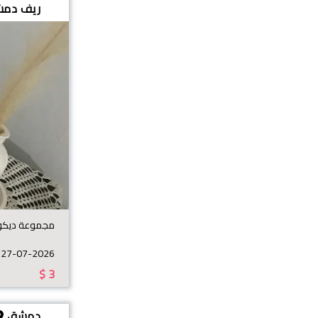
ريف دم
مجموعة ديكور
27-07-2026
$
3
دمشق