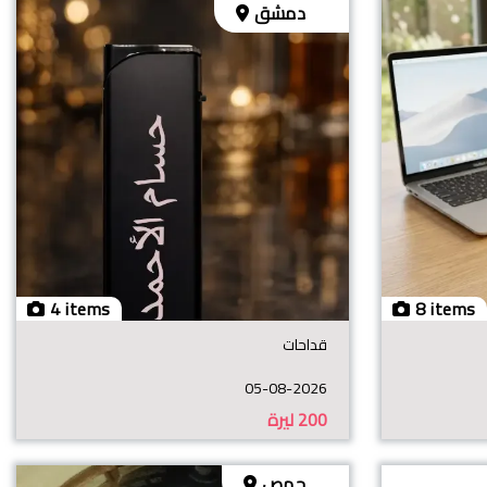
دمشق
4 items
8 items
قداحات
05-08-2026
200
ليرة
حمص