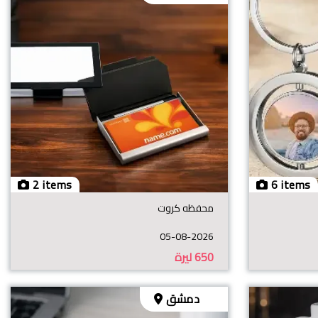
2 items
6 items
محفظه كروت
05-08-2026
650
ليرة
دمشق