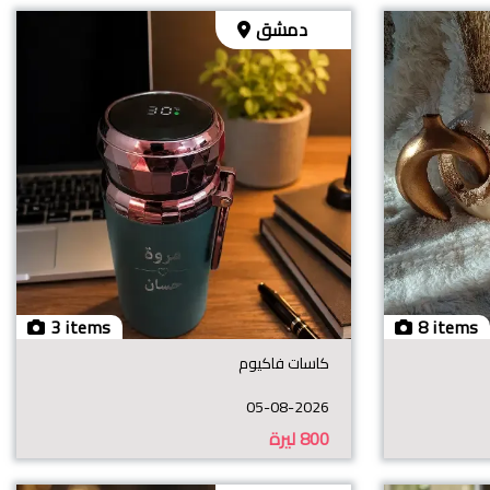
دمشق
3 items
8 items
كاسات فاكيوم
05-08-2026
800
ليرة