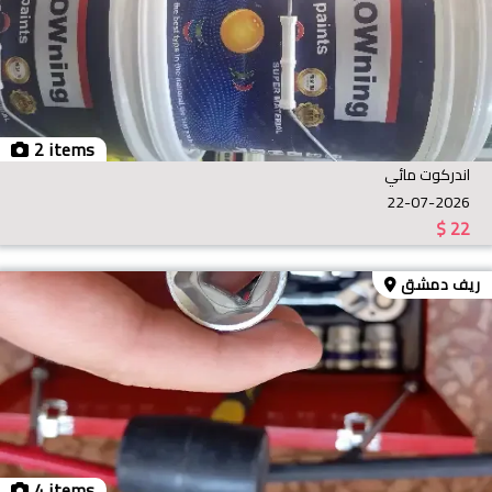
2 items
اندركوت مائي
22-07-2026
$
22
ريف دمشق
4 items