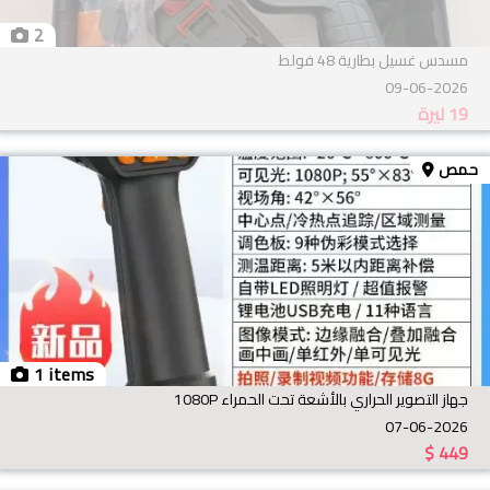
2
مسدس غسيل بطارية 48 فولط
09-06-2026
19
ليرة
حمص
1 items
جهاز التصوير الحراري بالأشعة تحت الحمراء 1080P
07-06-2026
$
449