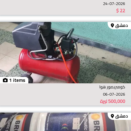
24-07-2026
$
22
دمشق
1 items
كومبريصور هوا
06-07-2026
500,000
ليرة
دمشق