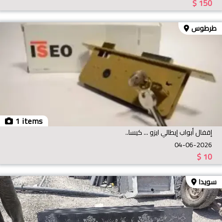
$
150
طرطوس
1 items
إقفال أبواب إيطالي ايزو ... كيسا..
04-06-2026
$
10
سويدا