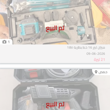
تم البيع
1
ميزان ليزر 16 خط بطارية 18V
09-06-2026
21
ليرة
حمص
تم البيع