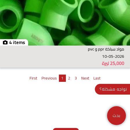
4 items
مواد سباكة ppr و pvc
10-05-2026
25,000
ليرة
First
Previous
1
2
3
Next
Last
تواجه مشكلة؟
بحث