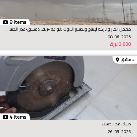
8 items
معمل الخير والبركة لإنتاج وتصنيع البلوك بانواعه -ريف دمشق-عدرا الصناعية
08-06-2026
3,000
ليرة
دمشق
4 items
دسك قص خشب
26-05-2026