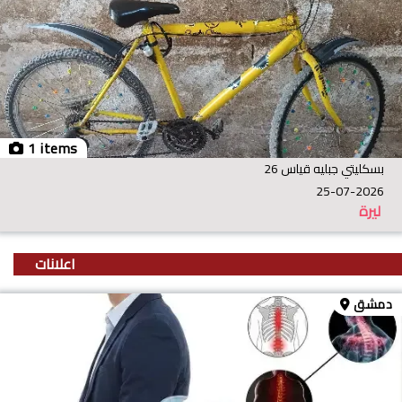
1 items
بسكليتي جبليه قياس 26
25-07-2026
ليرة
اعلانات
دمشق