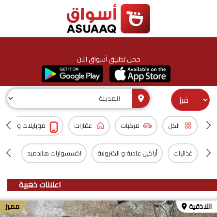
حمل تطبيق أسواق الآن
الكل
مركبات
عقارات
موبايلات و اكسس
غذائيات
أراكيل عادية و الكترونية
اكسسوارات هاندميد
المن
اعلانات ذهبية
اللاذقية
مميز