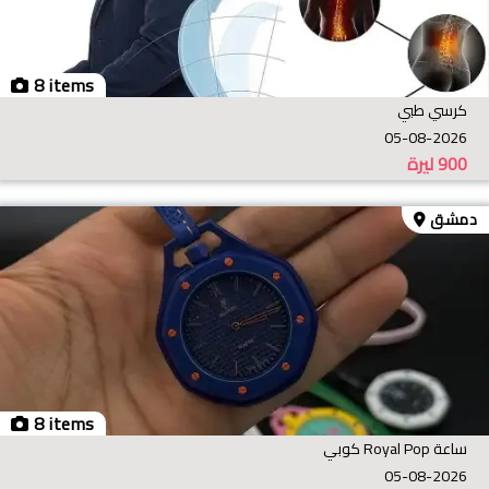
8 items
كرسي طبي
05-08-2026
900
ليرة
دمشق
8 items
ساعة Royal Pop كوبي
05-08-2026