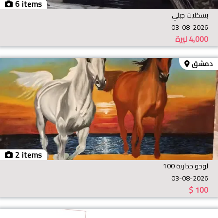
6 items
بسكليت جبلي
03-08-2026
4,000
ليرة
دمشق
2 items
لوجو جدارية 100
03-08-2026
$
100