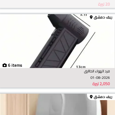
20
ليرة
ريف دمشق
6 items
فرد الهواء الخااارق
01-08-2026
2,050
ليرة
ريف دمشق