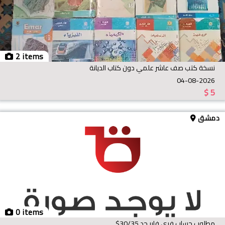
2 items
نسخة كتب صف عاشر علمي دون كتاب الديانة
04-08-2026
$
5
دمشق
0 items
مطلوب حساب فري فاير حد 30/35$