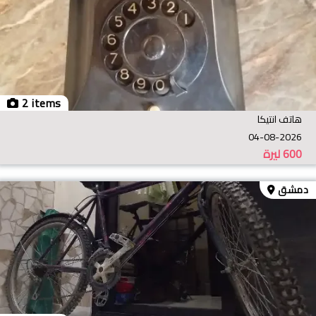
2 items
هاتف انتيكا
04-08-2026
600
ليرة
دمشق