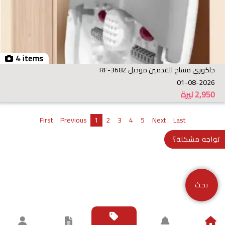
4 items
جاكوزي مساج للقدمين موديل RF-368Z
01-08-2026
2,950
ليرة
First
Previous
1
2
3
4
5
Next
Last
تواجه مشكلة؟
بحث