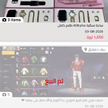
3 items
ساعة نسائية A08 plus طقم كامل
03-08-2026
1,650
ليرة
ريف دمشق
تم البيع
5
حساب فري فاير للبيع ضروري جداً اليوم والله مطر على بيعته 💔
01-08-2026