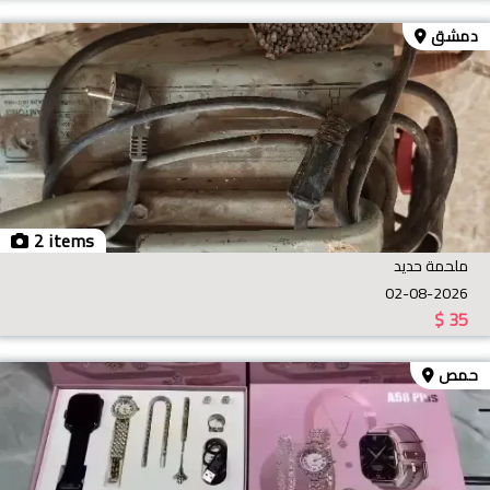
دمشق
2 items
ملحمة حديد
02-08-2026
$
35
حمص