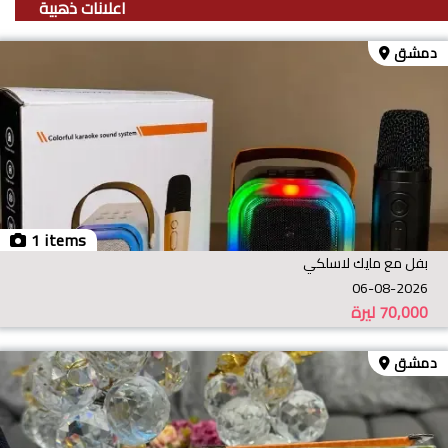
اعلانات ذهبية
دمشق
1 items
بفل مع مايك لاسلكي
06-08-2026
70,000
ليرة
دمشق