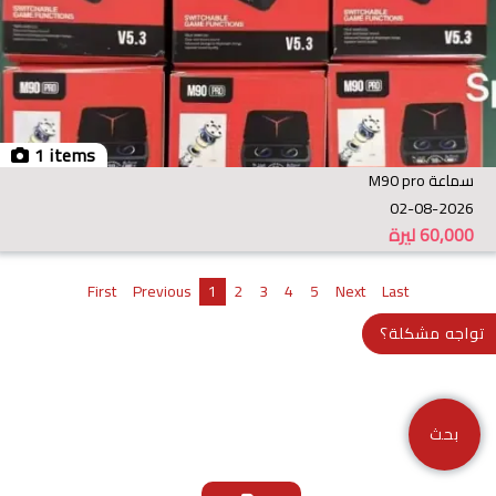
1 items
سماعة M90 pro
02-08-2026
60,000
ليرة
First
Previous
1
2
3
4
5
Next
Last
تواجه مشكلة؟
بحث