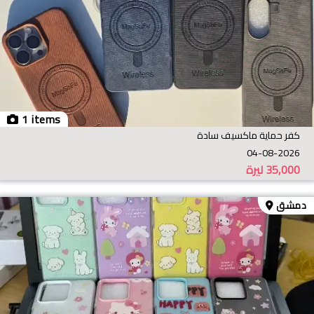
1 items
كفر حماية ماكسيف سادة
04-08-2026
35,000
ليرة
دمشق