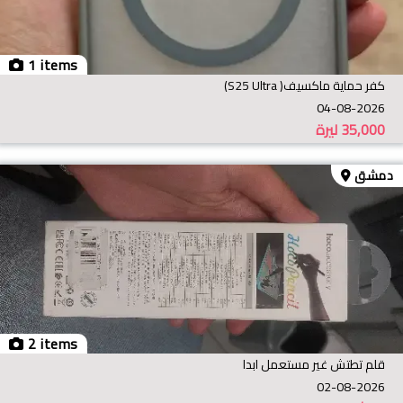
1 items
كفر حماية ماكسيف( S25 Ultra)
04-08-2026
35,000
ليرة
دمشق
2 items
قلم تطتش غير مستعمل ابدا
02-08-2026