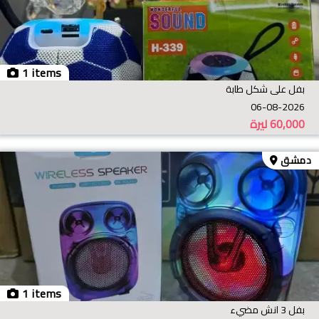
1 items
بفل على شكل طابة
06-08-2026
60,000
ليرة
دمشق
1 items
بفل 3 انش مضيء