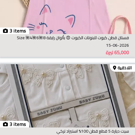
3 items
فستان قطن كيوت للبنوتات الكيوت 😍 بألوان رايقة Size 🌺4🌺6🌺8
15-06-2026
65,000
ليرة
اللاذقية
3 items
سيت ديارة 5 قطع قطن 100% استيراد تركي