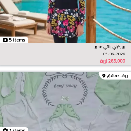
5 items
بوركيني بناتي محير
05-06-2026
265,000
ليرة
ريف دمشق
1 items