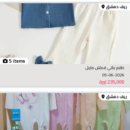
ريف دمشق
5 items
طقم بناتي قماش ماربل
05-06-2026
235,000
ليرة
ريف دمشق