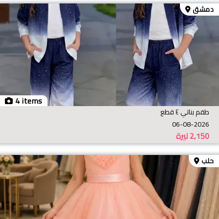
دمشق
4 items
طقم بناتي ٤ قطع
06-08-2026
2,150
ليرة
حلب