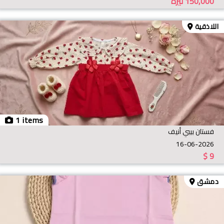
150,000
ليرة
اللاذقية
1 items
فستان بيبي أنيف
16-06-2026
$
9
دمشق