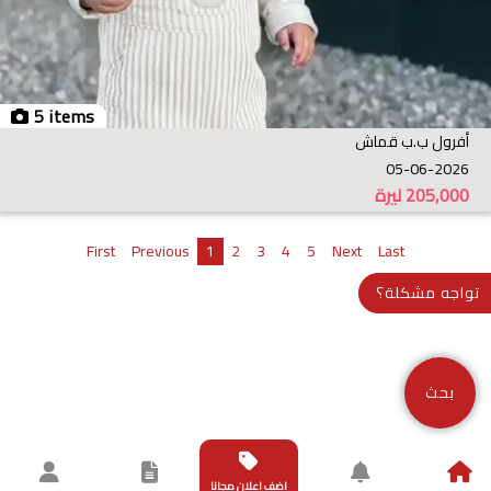
5 items
أفرول ب.ب قماش
05-06-2026
205,000
ليرة
First
Previous
1
2
3
4
5
Next
Last
تواجه مشكلة؟
بحث
اضف اعلان مجانا