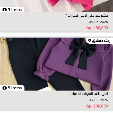
3 items
طقم عيد بناتي لاحلى قمررات*
05-06-2026
150,000
ليرة
ريف دمشق
5 items
احلى طقم للبنوتات القمرات*
05-06-2026
230,000
ليرة