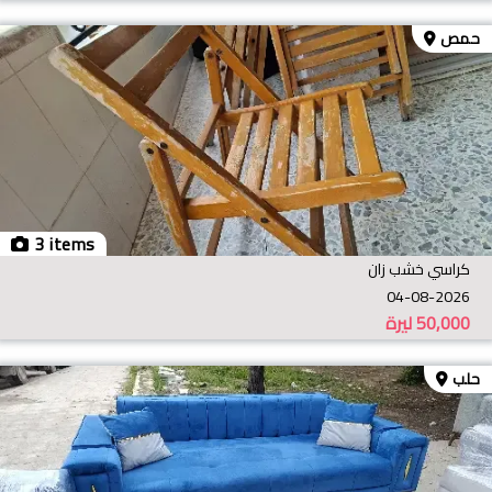
حمص
3 items
كراسي خشب زان
04-08-2026
50,000
ليرة
حلب