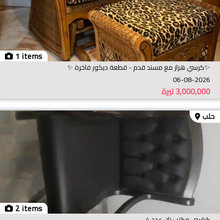
1 items
✨كرسي هزاز مع مسند قدم - قطعة ديكور فاخرة ✨
06-08-2026
3,000,000
ليرة
حلب
2 items
كراسي مكتب زان عدد 4