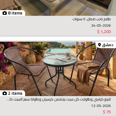
8 items
طقم ةنب ضمان. ٥ سنوات
24-05-2026
$
1,200
دمشق
2 items
للبيع كراسي وطاولات كل سيت بيتضمن كرسيين وطاولة سعر السيت كامل 75 دولار
12-05-2026
$
75