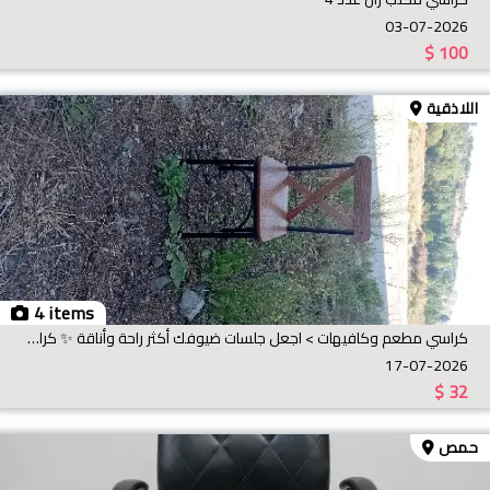
03-07-2026
$
100
اللاذقية
4 items
كراسي مطعم وكافيهات > اجعل جلسات ضيوفك أكثر راحة وأناقة ✨ كراسي فندقية فاخرة تجمع بين التصميم العصر
17-07-2026
$
32
حمص