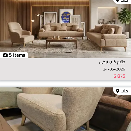
حلب
5 items
طقم كنب تركي
24-05-2026
$
875
حلب