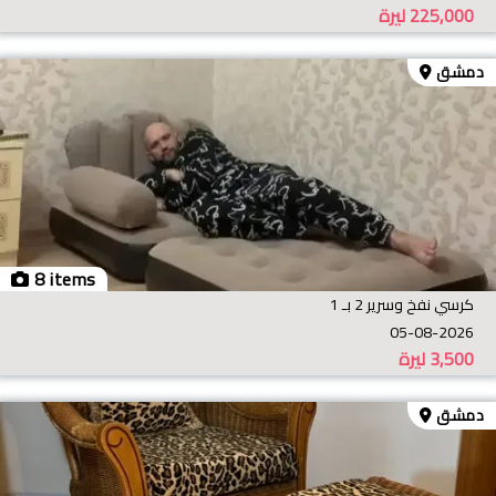
225,000
ليرة
دمشق
8 items
كرسي نفخ وسرير 2 بـ 1
05-08-2026
3,500
ليرة
دمشق