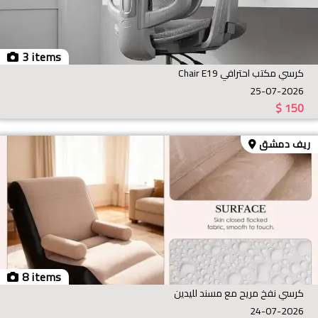
3 items
كرسي مكتب احترافي Chair E19
25-07-2026
$
150
ريف دمشق
8 items
كرسي نفخ مريح مع مسند لليدين
24-07-2026