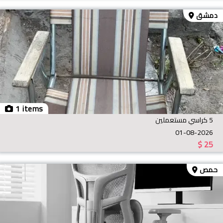
دمشق
1 items
5 كراسي مستعملين
01-08-2026
$
25
حمص