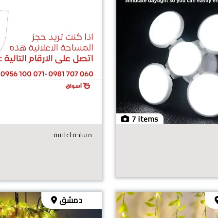
7 items
مساحة اعلانية
دمشق