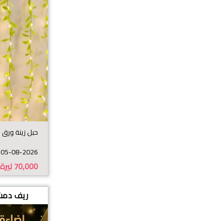
حبل زينة ورق ش
05-08-2026
70,000
ليرة
ريف دم