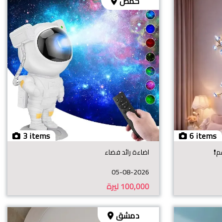
حمص
3 items
6 items
اضاءة رائد فضاء
05-08-2026
100,000
ليرة
دمشق