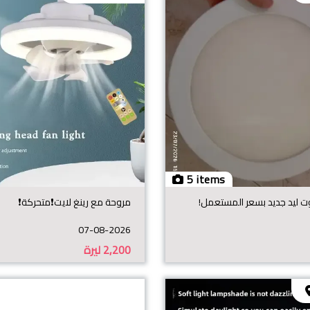
5 items
مروحة مع رينغ لايت❗️متحركة❗️
07-08-2026
2,200
ليرة