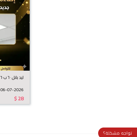
ليد بانل ٦٠ ب٦٠ بلاطة
06-07-2026
$
28
تواجه مشكلة؟