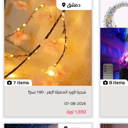
دمشق
7 items
8 items
شجرة الورد المضيئة ❗️زهر - 180 سم❗️
07-08-2026
1,650
ليرة