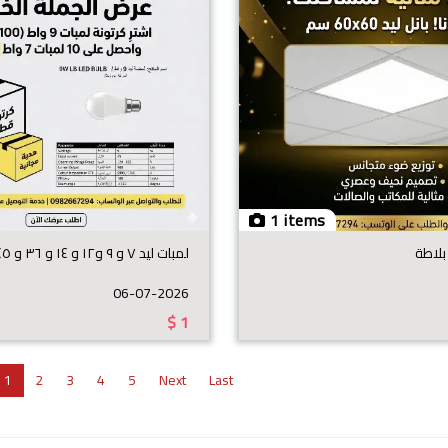
1 items
لمبات ليد ٧ و ٩ و١٢ و ١٤ و ٣٦ و ٤٥ واط
06-07-2026
$
1
1
2
3
4
5
Next
Last