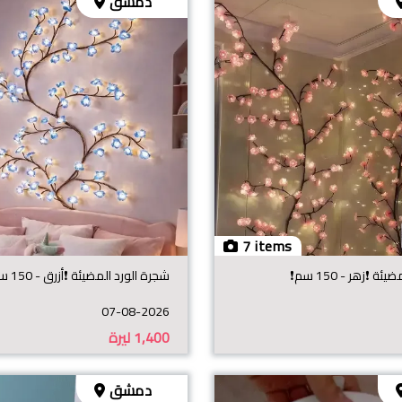
دمشق
7 items
❗️زهر - 150 سم❗️
شجرة الورد المضيئة ❗️أزرق - 150 سم❗️
07-08-2026
1,400
ليرة
دمشق