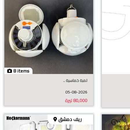
8 items
لمبة خماسية ..
05-08-2026
80,000
ليرة
ريف دمشق