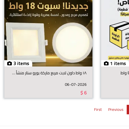
3 items
1 items
١٨ واط داون لايت مربع ماركة يورو ستار منشأ هندي
06-07-2026
$
6
First
Previous