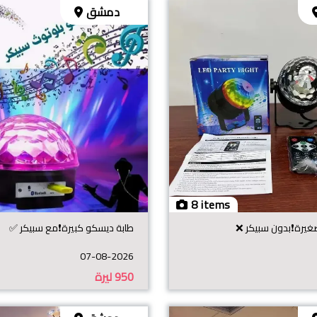
دمشق
8 items
يرة❗️بدون سبيكر ❌
طابة ديسكو كبيرة❗️مع سبيكر ✅
07-08-2026
950
ليرة