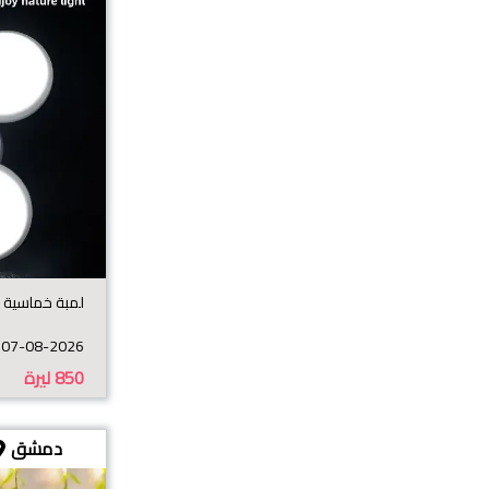
لمبة خماسية
07-08-2026
850
ليرة
دمشق