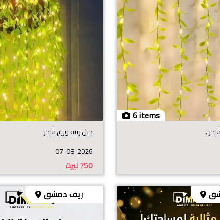
6 items
جر .
حبل زينة ورق شجر
07-08-2026
750
ليرة
شق
ريف دمشق