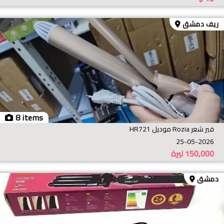
ريف دمشق
8 items
فير شعر Rozia موديل HR721
25-05-2026
150,000
ليرة
دمشق