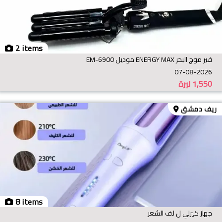
2 items
فير موج البحر ENERGY MAX موديل EM-6900
07-08-2026
1,550
ليرة
ريف دمشق
8 items
جهاز كيرلي ل لف الشعر