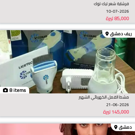
فرشاية شعر تيك توك
10-07-2026
85,000
ليرة
ريف دمشق
8 items
مشط القمل الكهربائي الشهير
21-06-2026
145,000
ليرة
دمشق