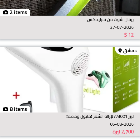
2 items
ريتنال شوت من سيليمكس
27-07-2026
$
12
دمشق
8 items
ليزر AM001 لإزالة الشعر ❗️مليون ومضة❗️
05-08-2026
2,700
ليرة