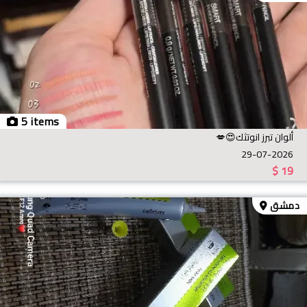
5 items
ألوان تبرز انوتثك😍💋
29-07-2026
$
19
دمشق