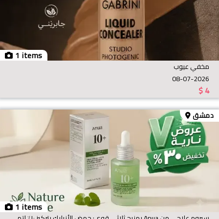
1 items
مخفي عيوب
08-07-2026
$
4
دمشق
1 items
سيروم علاجي من Anua بمزيج ثلاثي قوي: حمض الأزيليك بتركيز ١٠٪ لتهدئة الاحمرار والتحكم بالحبوب، حمض ال