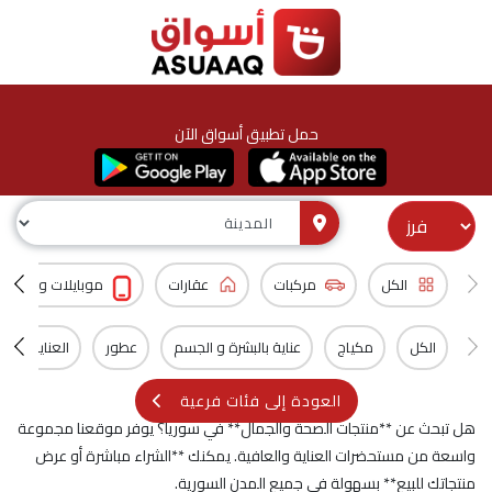
حمل تطبيق أسواق الآن
الكل
مركبات
عقارات
موبايلات و اكسس
الكل
مكياج
عناية بالبشرة و الجسم
عطور
العناية بالش
العودة إلى فئات فرعية
هل تبحث عن **منتجات الصحة والجمال** في سوريا؟ يوفر موقعنا مجموعة
واسعة من مستحضرات العناية والعافية. يمكنك **الشراء مباشرة أو عرض
منتجاتك للبيع** بسهولة في جميع المدن السورية.