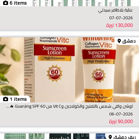
6 items
عناية بلاظافر سيدتي
07-07-2026
130,000
ليرة
دمشق
1 items
لوشن واقي شمس بالتفتيح والكولاجين وVit C من GuanJing SPF 60 🔥😍😍
06-07-2026
90,000
ليرة
ريف دمشق