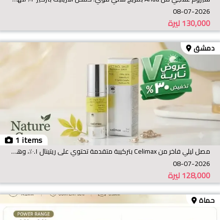
08-07-2026
130,000
ليرة
دمشق
1 items
مصل ليلي فاخر من Celimax بتركيبة متقدمة تحتوي على ريتينال ٠.١٪، وهو الشكل النشط من فيتامين A، الأقوى
08-07-2026
128,000
ليرة
حماة