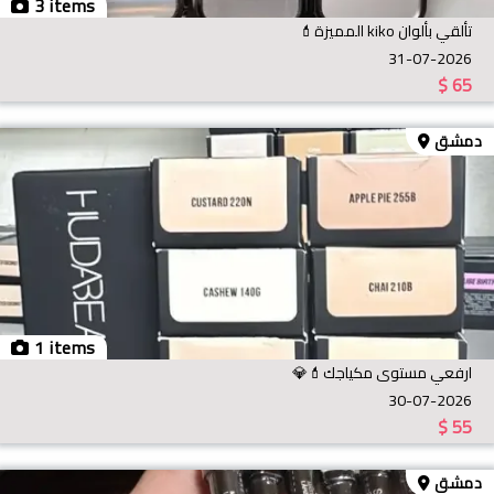
3 items
تألقي بألوان kiko المميزة💄
31-07-2026
$
65
دمشق
1 items
ارفعي مستوى مكياجك💄💎
30-07-2026
$
55
دمشق