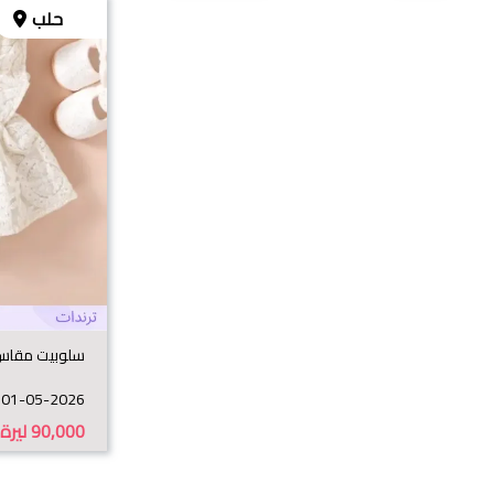
حلب
سلوبيت مقاس 
01-05-2026
90,000
ليرة