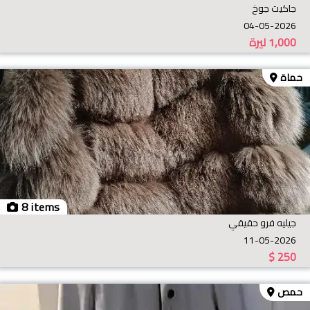
جاكيت جوخ
04-05-2026
1,000
ليرة
حماة
8 items
جيليه فرو حقيقي
11-05-2026
$
250
حمص