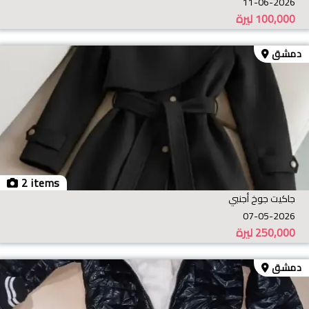
11-06-2026
100,000
ليرة
دمشق
2 items
جاكيت جوخ أجنبي
07-05-2026
250,000
ليرة
دمشق