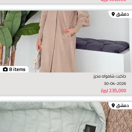
دمشق
8 items
جاكيت شامواه محزز
30-04-2026
235,000
ليرة
دمشق