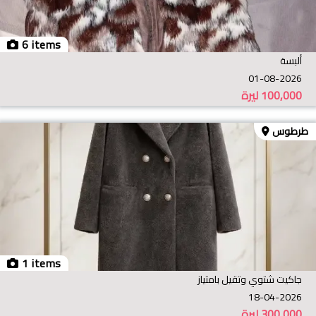
6 items
ألبسة
01-08-2026
100,000
ليرة
طرطوس
1 items
جاكيت شتوي وتقيل بامتياز
18-04-2026
300,000
ليرة