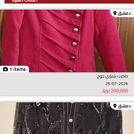
دمشق
1 items
جاكيت شتوي جوخ
29-07-2026
200,000
ليرة
دمشق