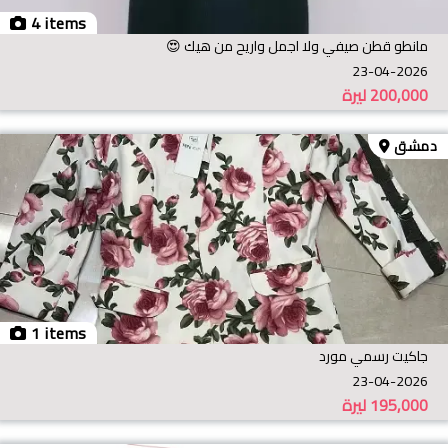
4 items
مانطو قطن صيفي ولا اجمل واريح من هيك 😍
23-04-2026
200,000
ليرة
دمشق
1 items
جاكيت رسمي مورد
23-04-2026
195,000
ليرة