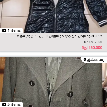
1 items
جاكت اسود مبطن بفرو جديد مو ملبوس لبستيل بلكثير وقياسو xl
07-05-2026
150,000
ليرة
ريف دمشق
5 items