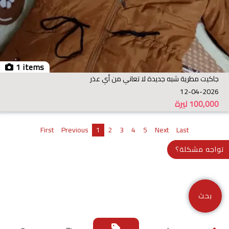
1 items
جاكيت مطرية شبه جديدة لا تعاني من أي عذر
12-04-2026
100,000
ليرة
First
Previous
1
2
3
4
5
Next
Last
تواجه مشكلة؟
بحث