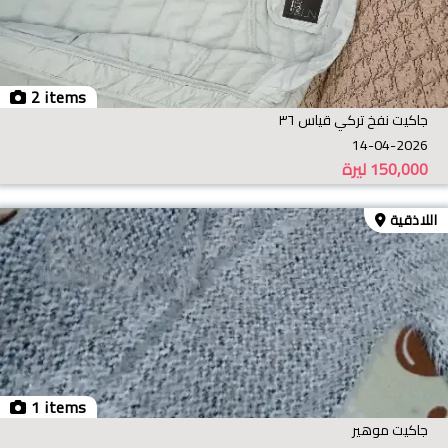
2 items
جاكيت نفخ تركي قياس ٣٦
14-04-2026
150,000
ليرة
اللاذقية
1 items
جاكيت موهير