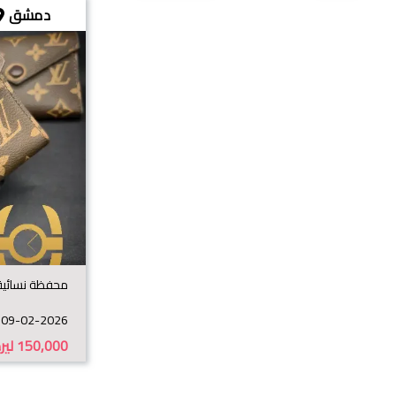
دمشق
محفظة نسائية
09-02-2026
150,000
لير