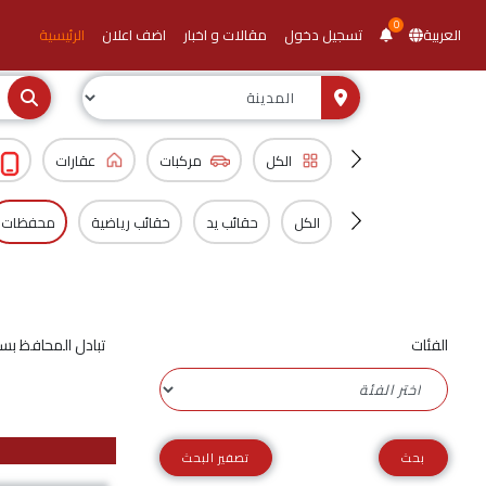
0
العربية
تسجيل دخول
مقالات و اخبار
اضف اعلان
الرئيسية
الكل
مركبات
عقارات
الكل
حقائب يد
خقائب رياضية
محفظات
الفئات
تبادل المحافظ بس
تصفير البحث