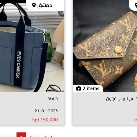
دمشق
2 items
 من لويس فيتون
شنطة
21-01-2026
ة
150,000
ليرة