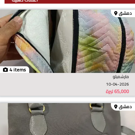
دمشق
4 items
مارشميلو
10-04-2026
65,000
ليرة
دمشق