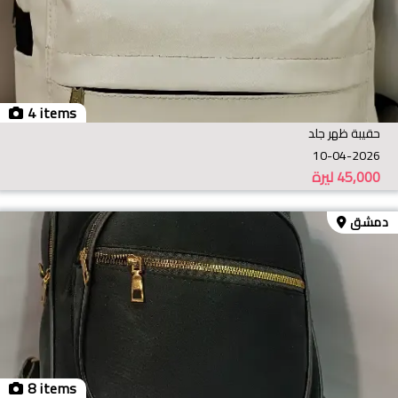
4 items
حقيبة ظهر جلد
10-04-2026
45,000
ليرة
دمشق
8 items