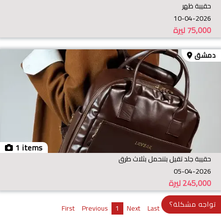
حقيبة ظهر
10-04-2026
75,000
ليرة
دمشق
1 items
حقيبة جلد تقيل بتنحمل بثلاث طرق
05-04-2026
245,000
ليرة
تواجه مشكلة؟
First
Previous
1
Next
Last