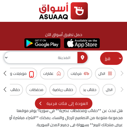
حمل تطبيق أسواق الآن
الكل
مركبات
عقارات
موبايلات و اكسس
الكل
حقائب يد
خقائب رياضية
محفظات
حقائب ظهر
العودة إلى فئات فرعية
هل تبحث عن **حقائب ومحفظات عصرية** في سوريا؟ يوفر موقعنا
مجموعة متنوعة من التصاميم للرجال والنساء. يمكنك **الشراء مباشرة أو
عرض منتجاتك للبيع** بسهولة في جميع المدن السورية.