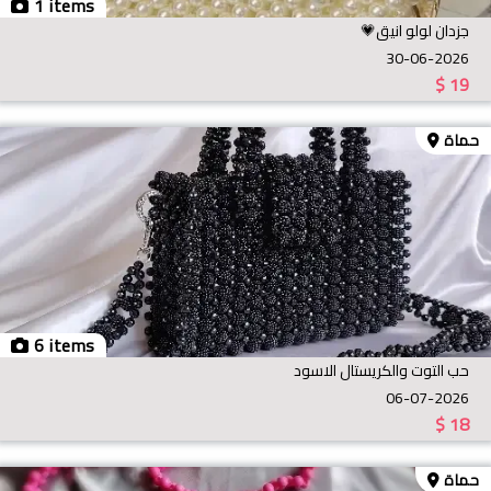
1 items
جزدان لولو انيق💗
30-06-2026
$
19
حماة
6 items
حب التوت والكريستال الاسود
06-07-2026
$
18
حماة