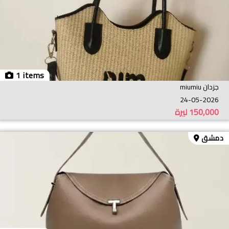
1 items
جزدان miumiu
24-05-2026
150,000
ليرة
دمشق