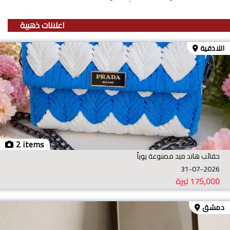
اعلانات ذهبية
اللاذقية
2 items
حقائب هاند ميد مصنوعة يوياً
31-07-2026
175,000
ليرة
دمشق