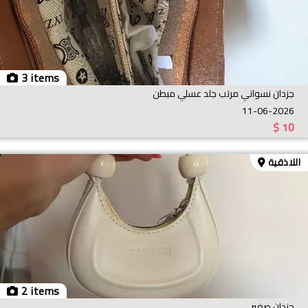
3 items
جزدان نسواني مرتب جلد عسلي مبطن
11-06-2026
$
10
اللاذقية
2 items
جزدان صغير