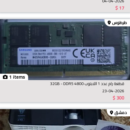
04-04-2026
$
17
طرطوس
1 items
قطعة رام عدد 1 اللابتوب 32GB - DDR5 4800
23-04-2026
$
300
دمشق