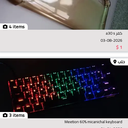
4 items
كفر a30 s
03-08-2026
$
1
حلب
3 items
Meetion 60% micanichal keyboard