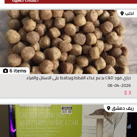
ادلب
6 items
دراي فود C&D يدعم غذاء القطط ويحافظ على الاسنان والفراء
06-04-2026
$
3
ريف دمشق