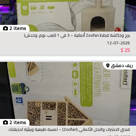
2 items
برج وخدّاشة قطط Zoofari ألمانية – 3 في 1 (لعب، نوم، وخدش)
12-07-2026
$
25
ريف دمشق
2 items
فندق الحشرات والنحل الألماني (Zoofari) – لمسة طبيعية وبيئية لحديقتك