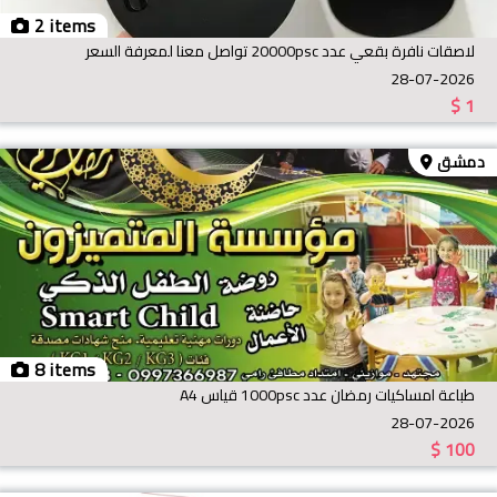
2 items
لاصقات نافرة بقعي عدد 20000psc تواصل معنا لمعرفة السعر
28-07-2026
$
1
دمشق
8 items
طباعة امساكيات رمضان عدد 1000psc قياس A4
28-07-2026
$
100