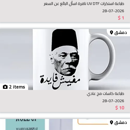
طباعة استكرات UV DTF نافرة اسأل البائع عن السعر
28-07-2026
$
1
دمشق
2 items
طباعة كاسات مج عادي
28-07-2026
$
10
دمشق