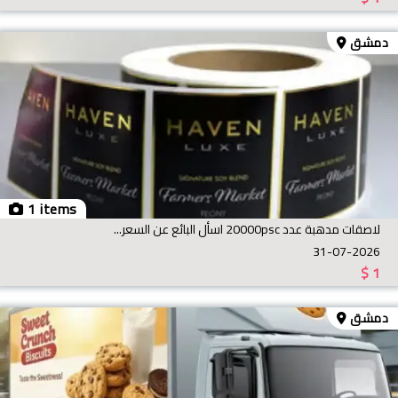
دمشق
1 items
لاصقات مدهبة عدد 20000psc اسأل البائع عن السعر...
31-07-2026
$
1
دمشق