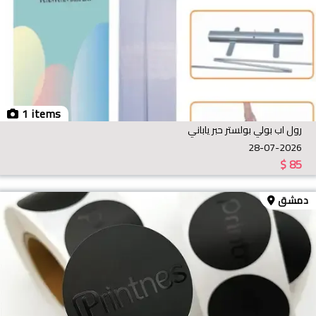
1 items
رول اب بولي بولستر حبر ياباني
28-07-2026
$
85
دمشق