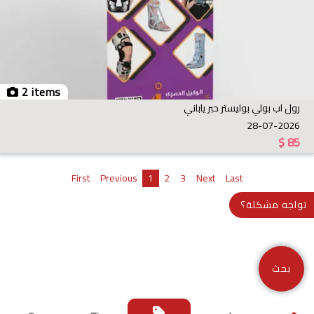
2 items
رول اب بولي بوليستر حبر ياباني
28-07-2026
$
85
First
Previous
1
2
3
Next
Last
تواجه مشكلة؟
بحث