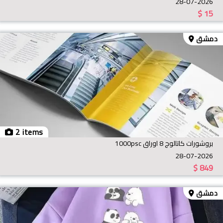
28-07-2026
$
15
دمشق
2 items
بروشورات كاتالوج 8 اوراق 1000psc
28-07-2026
$
849
دمشق