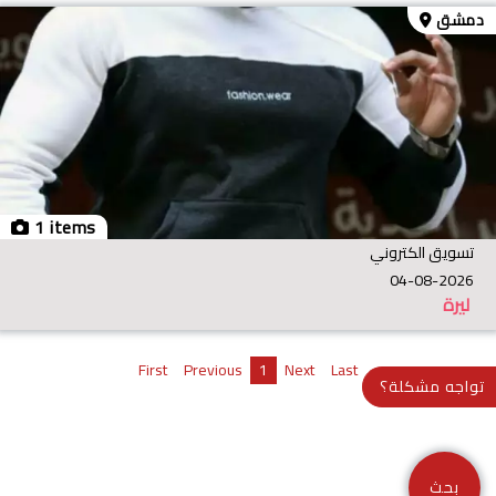
دمشق
1 items
تسويق الكتروني
04-08-2026
ليرة
First
Previous
1
Next
Last
تواجه مشكلة؟
بحث