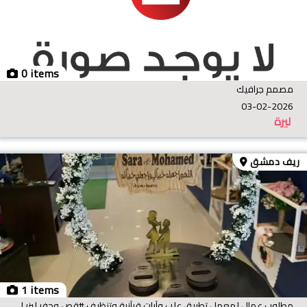
0 items
مصمم جرافيك
03-02-2026
ليرة
ريف دمشق
1 items
مطلوب عمال لمعمل تطبيق علب وآيات قرآنية وتنظيف #قص وحفر ليزر العمر من 15 لل 20 #للتواصل #حصرا وتس