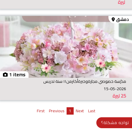
ليرة
دمشق
1 items
مدرّسة خصوصي مجازةوخبرةأكثرمن١١ سنة تدريس
15-05-2026
25
ليرة
First
Previous
1
Next
Last
تواجه مشكلة؟