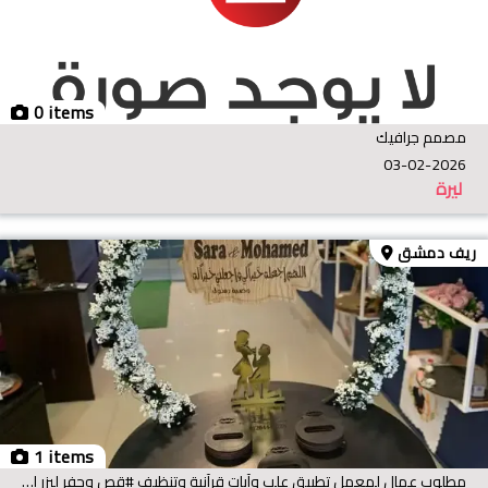
0 items
مصمم جرافيك
03-02-2026
ليرة
ريف دمشق
1 items
مطلوب عمال لمعمل تطبيق علب وآيات قرآنية وتنظيف #قص وحفر ليزر العمر من 15 لل 20 #للتواصل #حصرا وتس