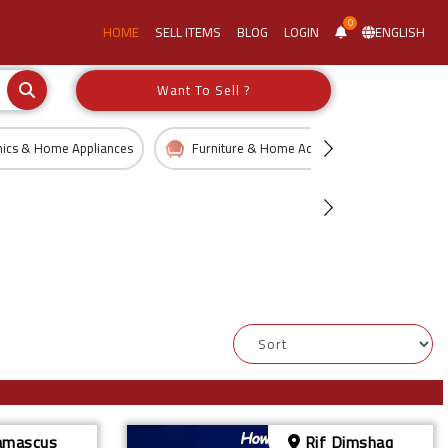
0
HOME
SELL ITEMS
BLOG
LOGIN
ENGLISH
Want To Sell ?
nics & Home Appliances
Furniture & Home Accessories
Kid
mascus
Rif Dimshaq