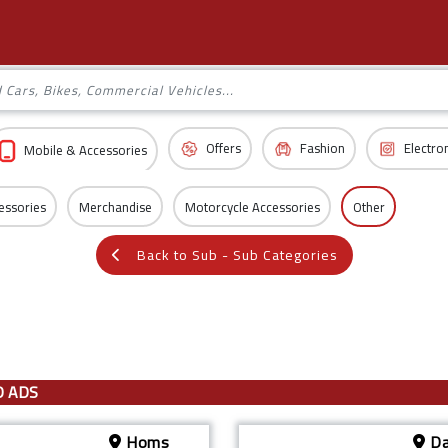
Offers
Fashion
Electro
Mobile & Accessories
essories
Merchandise
Motorcycle Accessories
Other
Back to Sub - Sub Categories
D ADS
Homs
Da