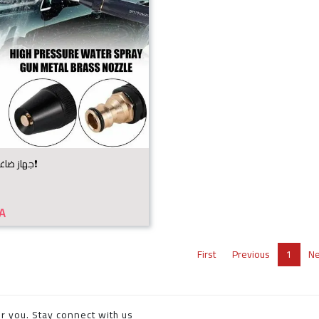
جهاز ضاغط الماء❗️مفرد❗️
A
First
Previous
1
Ne
r you. Stay connect with us