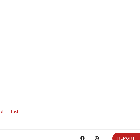
xt
Last
REPORT