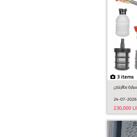
3 items
رة بطاريتين
24-07-2026
230,000
L