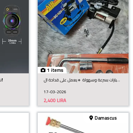
1 items
اشتري منفاخ بسطون واحصل على مفتاح جنط هدية🎁 🔹 نفخ دواليب السيارات بسرعة وسهولة 🔹يعمل على قداحة ال
❗️شاحن سيارة 5 بـ 1❗️مع مبخرة وليزر❗️
17-03-2026
2,400
LIRA
Damascus