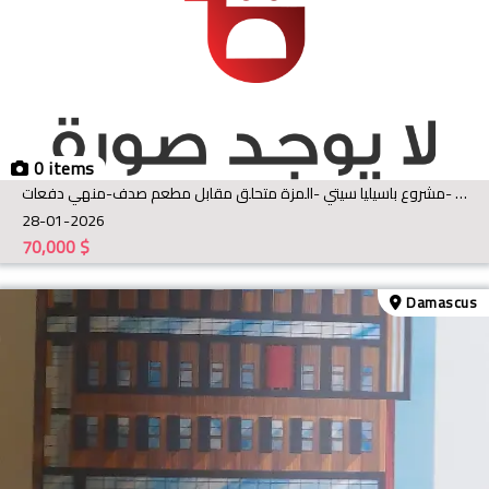
0 items
للبيع دفتر انشاءات -مشروع باسيليا سيتي -المزة متحلق مقابل مطعم صدف-منهي دفعات
28-01-2026
70,000
$
Damascus