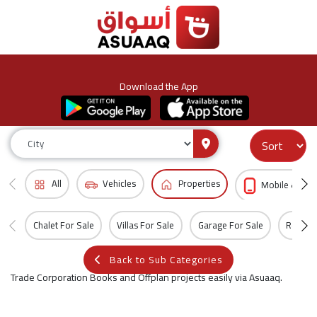
Download the App
All
Vehicles
Properties
Mobile & Acc
Chalet For Sale
Villas For Sale
Garage For Sale
Room f
Back to Sub Categories
Trade Corporation Books and Offplan projects easily via Asuaaq.