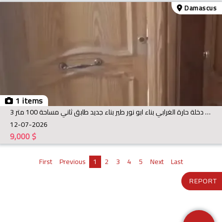
Damascus
1 items
للايجار شقة في كفرسوسة ساحة دخلة حارة الغرابي بناء ابو نور طير بناء جديد طابق ثاني مساحة 100 متر 3
12-07-2026
9,000
$
First
Previous
1
2
3
4
5
Next
Last
REPORT