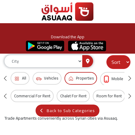
Download the App
All
Vehicles
Properties
Mobile & Acc
Commercial For Rent
Chalet For Rent
Room for Rent
Vi
Back to Sub Categories
Trade Apartments conveniently across Syrian cities via Asuaaq.