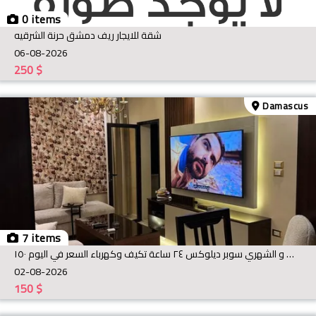
0 items
شقة للايجار ريف دمشق حرنة الشرقيه
06-08-2026
250
$
Damascus
7 items
شقة سياحية الاجار اليومي و الاسبوعي و الشهري سوبر ديلوكس ٢٤ ساعة تكيف وكهرباء السعر في اليوم ١٥٠$
02-08-2026
150
$