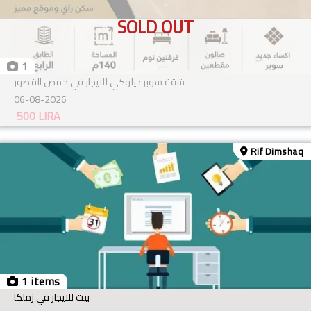
SOLD OUT
1
شقة سوبر ديلوكي للايجار في حمص القصور
06-08-2026
500
LIRA
Rif Dimshaq
1 items
بيت للايجار في زملكا