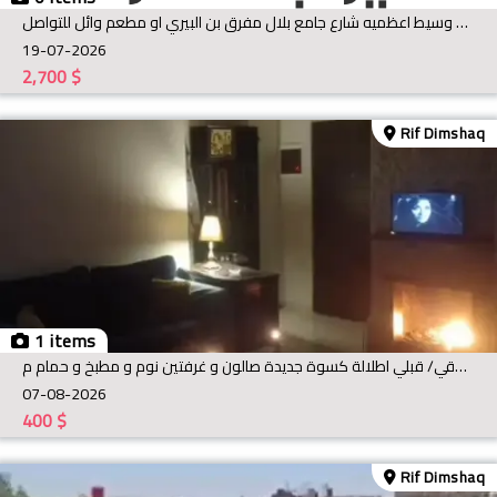
للأجار بيت ٣ غرف وموزع ط٢ امامي بدون وسيط اعظميه شارع جامع بلال مفرق بن البيري او مطعم وائل للتواصل
19-07-2026
2,700
$
Rif Dimshaq
1 items
منزل مفروش للاجار بالمواصفات التالية شرقي/ قبلي اطلالة كسوة جديدة صالون و غرفتين نوم و مطبخ و حمام م
07-08-2026
400
$
Rif Dimshaq