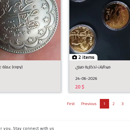
2 items
ميداليات تذكارية صيني
عملة عثمانية مقلدة (copy)
24-06-2026
20
$
First
Previous
1
2
3
r you. Stay connect with us