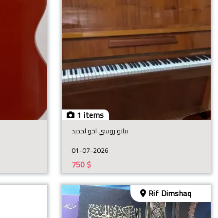
1 items
بيانو روسي اخو لجديد
01-07-2026
750
$
Rif Dimshaq