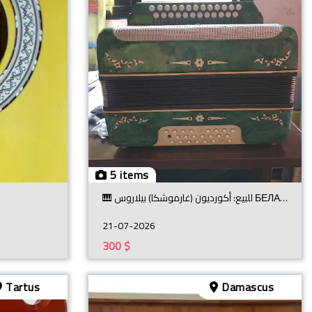
5 items
🎹 للبيع: أكورديون (غارموشكا) بيلاروس БЕЛАРУСЬ سوفيتي أصلي 🎹 للبيع آلة أكورديون كلاسيكية مميزة (Gar
21-07-2026
300
$
Tartus
Damascus