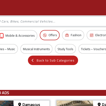
Offers
Fashion
Electro
Mobile & Accessories
ies – Music
Musical Instruments
Study Tools
Tickets – Voucher
Back to Sub Categories
D ADS
Damascus
Da