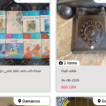
2 items
هاتف انتيكا
نسخة كتب صف عاشر علمي دون ك
04-08-2026
600
LIRA
Damascus
Da