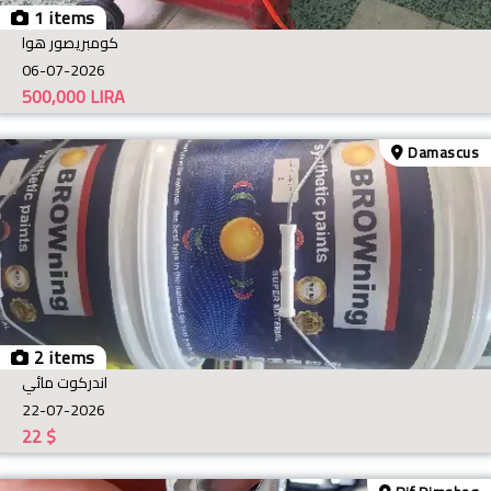
1 items
كومبريصور هوا
06-07-2026
500,000
LIRA
Damascus
2 items
اندركوت مائي
22-07-2026
22
$