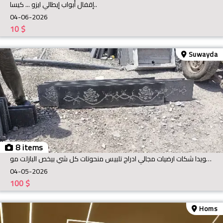
إقفال أبواب إيطالي ايزو ... كيسا..
04-06-2026
10
$
Suwayda
8 items
بازلت سويدا شكات ارضيات مجالي ادراج تلبيس منحوتات كل شي بيخص البازلت مو
04-05-2026
100
$
Homs