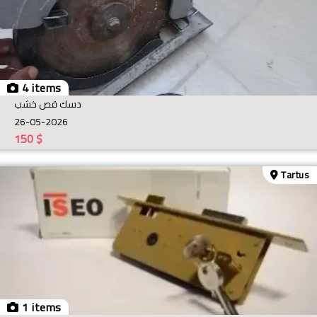
4 items
دسك قص خشب
26-05-2026
150
$
Tartus
1 items