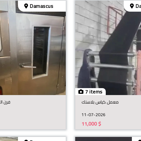
Damascus
Da
7 items
معمل كياس بلاستك
فرن ال
11-07-2026
11,000
$