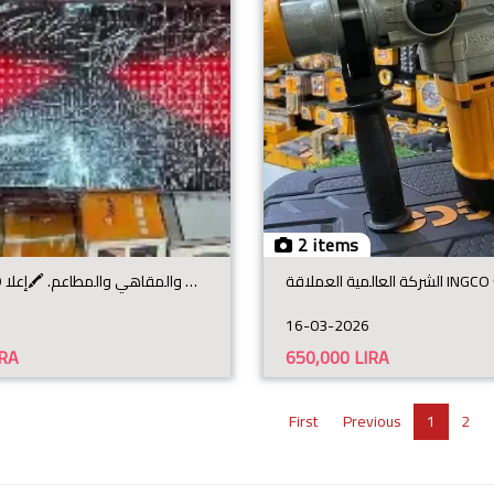
2 items
لوحة إنارة LED متغيرة الكتابة 🖍️عرض رسائل ترحيبية أو تعليمات في المحلات والمقاهي والمطاعم. 🖍️إعلا
16-03-2026
IRA
650,000
LIRA
First
Previous
1
2