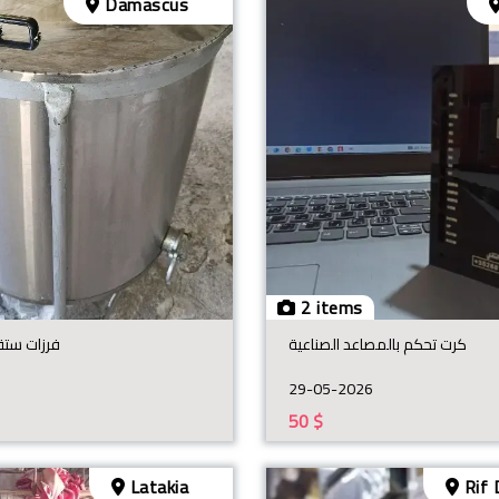
Damascus
2 items
كرت تحكم بالمصاعد الصناعية
فرزات ستة 
29-05-2026
50
$
Latakia
Rif 