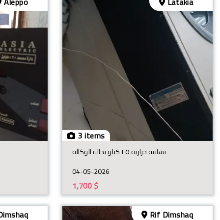
Aleppo
Latakia
3 items
نشافة حرارية ٢٥ كيلو بحالة الوكالة
04-05-2026
1,700
$
Dimshaq
Rif Dimshaq