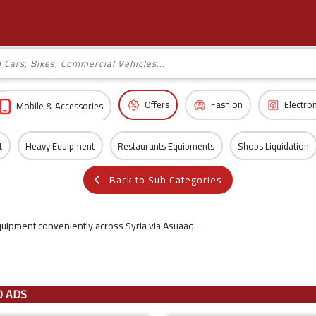
Offers
Fashion
Electro
Mobile & Accessories
t
Heavy Equipment
Restaurants Equipments
Shops Liquidation
Back to Sub Categories
quipment conveniently across Syria via Asuaaq.
D ADS