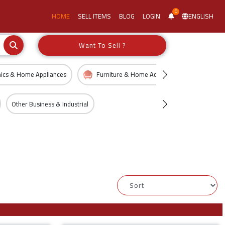
0
HOME
SELL ITEMS
BLOG
LOGIN
ENGLISH
Want To Sell ?
nics & Home Appliances
Furniture & Home Accessories
Kid
Other Business & Industrial