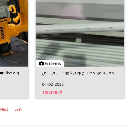
6 items
موجود في سوريا خط انتاج بوري كهرباء بي في سي
الشركة العالمية العملاقة INGCO ❤️ وصلت البضاعة المطلوبة جداااا RH10506 كمبريسة 1050 واط، ملف نحاس ح
04-02-2026
100,000
$
Next
Last