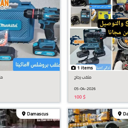
1 items
مثقب رجاج
مث
05-04-2026
100
$
Damascus
Da