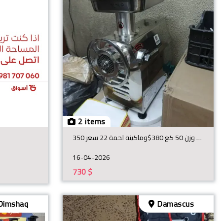
2 items
معدات صناعية غير مستعملة جديدة تماما للبيع بسعر المصنع عجانة وزن 50 كغ 380$وماكينة لحمة 22 سعر 350$
16-04-2026
730
$
Dimshaq
Damascus