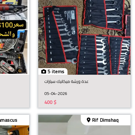
5 items
عدة ورشة ميكانيك سيارات
05-04-2026
400
$
mascus
Rif Dimshaq