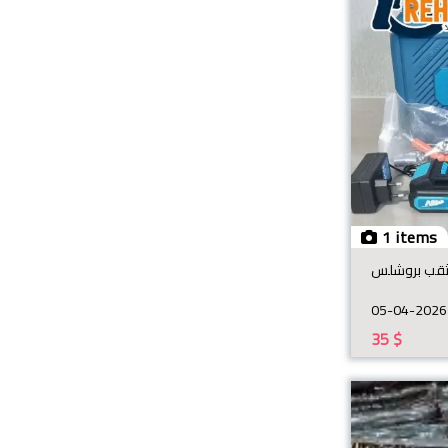
1 items
قب بروشلس
05-04-2026
35
$