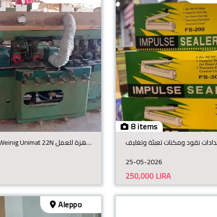
8 items
بيع: مقشطة Weinig Unimat 22N ألمانية (7 رؤوس) - جاهزة للعمل
25-05-2026
250,000
LIRA
Aleppo