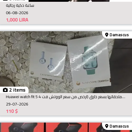
ساعة ذكية رجالية
06-08-2026
1,000
LIRA
Damascus
2 items
Huawei watch fit 5 للبيع ساعة هواوي ووتش فت 5 مع علبتها وملحقاتها بسعر خارق (ارخص من سعر الووتش فت 4
29-07-2026
110
$
Damascus