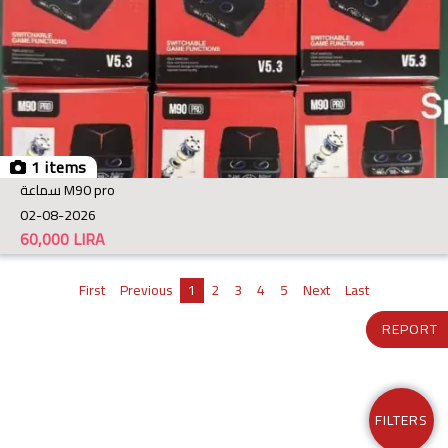
1 items
سماعة M90 pro
02-08-2026
60,000
LIRA
First
Previous
1
2
3
4
5
Next
Last
REPORT
FILTERS