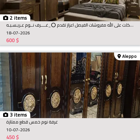
2 items
بسم الله توكلت على الله مفروشات الفيصل اعزاز تقدم ⭕️_غــــرف نــوم عـريـسـيـه ⭕️
18-07-2026
600
$
Aleppo
3 items
غرفة نوم خمس قطع ممتازة
10-07-2026
450
$