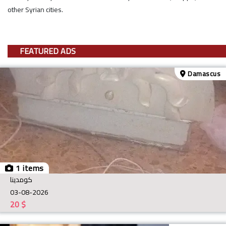
other Syrian cities.
FEATURED ADS
Damascus
1 items
كومدينا
03-08-2026
20
$