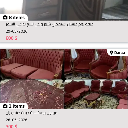
8 items
غرفة نوم عرسان استعمال شهر ونص للبيغ بداعي السفر
29-05-2026
800
$
Daraa
2 items
موديل بجعة حالة جيدة خشب زان
26-05-2026
300
$