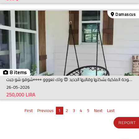
Damascus
8 items
مستمرين بعروض الصيف جديدنل اليوم المرجوحة الملكية بشكلها وقالبها الجديد 😍 ولك تعووو 👀👀شوفو شو جبت
26-05-2026
250,000
LIRA
First
Previous
1
2
3
4
5
Next
Last
REPORT