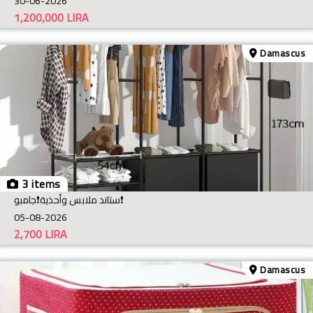
30-06-2026
1,200,000
LIRA
Damascus
3 items
ستاند ملابس وأحذية❗️جامبو❗️
05-08-2026
2,700
LIRA
Damascus