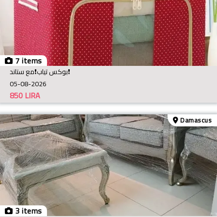
7 items
بوكس تياب❗️مع ستاند❗️
05-08-2026
850
LIRA
Damascus
3 items