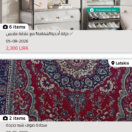
6 items
خزانة أحذية❗️شفافة❗️ مع علاقة ملابس ✅
05-08-2026
2,300
LIRA
Latakia
2 items
سجادة صوف شبه جديدة