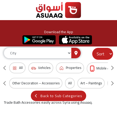
Download the App
All
Vehicles
Properties
Mobile & Acc
Other Decoration – Accessories
All
Art – Paintings
Curt
Back to Sub Categories
Trade Bath Accessories easily across Syria using Asuaaq.