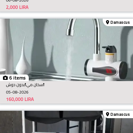
2,000
LIRA
Damascus
6 items
سخان مي❗️بدون دوش❗️
05-08-2026
160,000
LIRA
Damascus