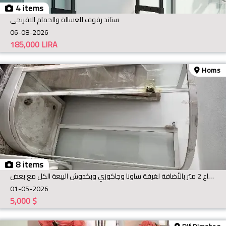
4 items
ستاند رفوف للغسالة والحمام الافرنجي
06-08-2026
185,000
LIRA
Homs
8 items
فاترينا زان عرض 6متر ارتفاع 2 متر بالأضافة لغرفة ساونا وجاكوزي وبكدوش البيعة الكل مع بعض
01-05-2026
5,000
$