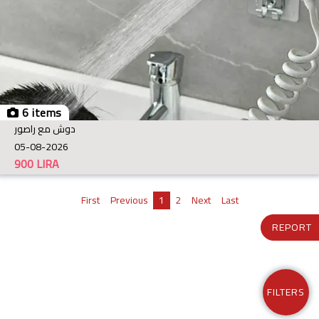
6 items
دوش مع راصور
05-08-2026
900
LIRA
First
Previous
1
2
Next
Last
REPORT
FILTERS