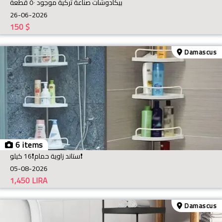
بيكادوشات صناعة تركية موجود ٥٠ قطعة
26-06-2026
150
$
Damascus
6 items
ستاند زاوية حمام❗️16 كيلو❗️
05-08-2026
1,450
LIRA
Damascus