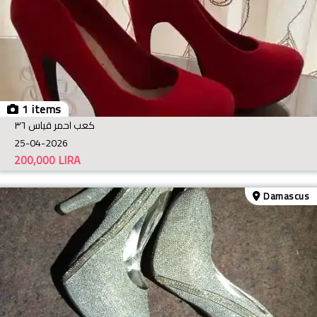
1 items
كعب احمر قياس ٣٦
25-04-2026
200,000
LIRA
Damascus