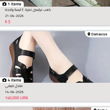
1 items
كعب عرايسي نمرة ٤٠ لبسة واحدة
21-04-2026
6
$
Damascus
4 items
صندل صيفي
14-04-2026
140,000
LIRA