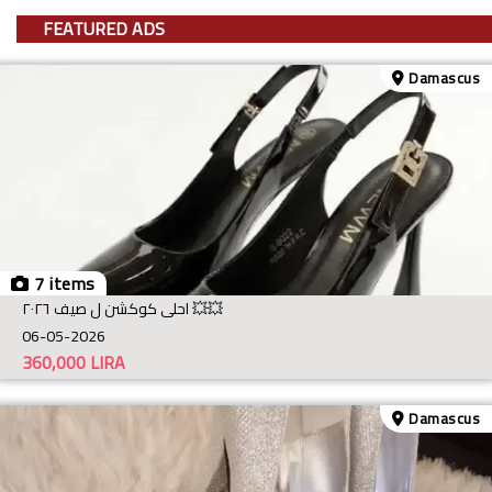
FEATURED ADS
Damascus
7 items
احلى كوكشن ل صيف ٢٠٢٦ 💥💥
06-05-2026
360,000
LIRA
Damascus