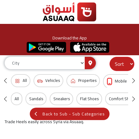
Download the App
All
Vehicles
Properties
Mobile & Acc
All
Sandals
Sneakers
Flat Shoes
Comfort Shoes
Back to Sub - Sub Categories
Trade Heels easily across Syria via Asuaaq.