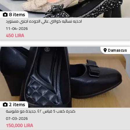
8 items
احذيه نسائيه كوالتي عالي الجوده اجنبي مستورد
11-04-2026
450
LIRA
Damascus
2 items
كندرة كعب 5 قياس ٤٢ .جديدة مو ملبوسة
07-03-2026
150,000
LIRA