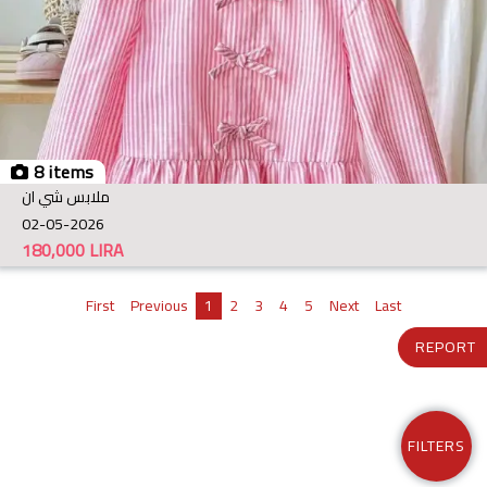
8 items
ملابس شي ان
02-05-2026
180,000
LIRA
First
Previous
1
2
3
4
5
Next
Last
REPORT
FILTERS