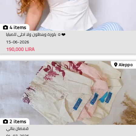
4 items
بلوزة وبنطلون ولا احلى للصبايا ☺️❤️
15-06-2026
190,000
LIRA
Aleppo
2 items
قمصان بناتي
04-07-2026