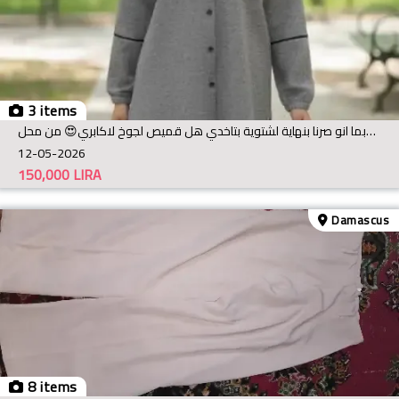
3 items
وبما انو صرنا بنهاية لشتوية بتاخدي هل قميص لجوخ لاكابري😍 من محل Zena Stayl بس ب 150 الف😍🔥
12-05-2026
150,000
LIRA
Damascus
8 items