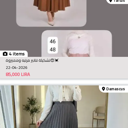
Tartus
4 items
تشكيلة تنانير مرتبه ومميروة😍💓
22-04-2026
85,000
LIRA
Damascus