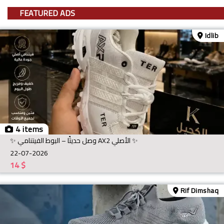
FEATURED ADS
Idlib
4 items
✨ وصل حديثًا – البوط الفيتنامي AX2 الأصلي ✨
22-07-2026
14
$
Rif Dimshaq