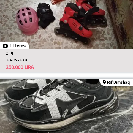
1 items
بتناج
20-04-2026
250,000
LIRA
Rif Dimshaq