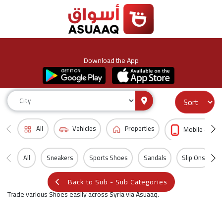
Download the App
All
Vehicles
Properties
Mobile & Acc
All
Sneakers
Sports Shoes
Sandals
Slip Ons
Back to Sub - Sub Categories
Trade various Shoes easily across Syria via Asuaaq.