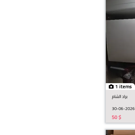
1 items
براد الشام
30-06-2026
50
$