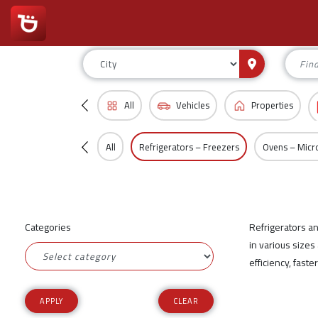
All
Vehicles
Properties
All
Refrigerators – Freezers
Ovens – Mic
Categories
Refrigerators a
in various sizes
efficiency, fast
CLEAR