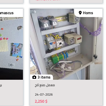
mascus
Homs
3 items
معمل صنع ثلج
براد ٢٤ قدم ها
24-07-2026
2,250
$