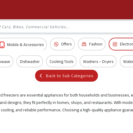
Offers
Fashion
Electro
Mobile & Accessories
rowave
Dishwasher
Cooking Tools
Washers – Dryers
Water
Back to Sub Categories
nd freezers are essential appliances for both households and businesses, 
 and designs, they fit perfectly in homes, shops, and restaurants. With mod
er cooling, and reliable performance. Choosing a high-quality appliance guara