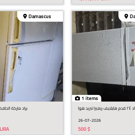
Damascus
Da
1 items
يلايف ربفيرا تبريد هوا
براد ماركة الحافظ 26 قدم ، ث
26-07-2026
LIRA
500
$