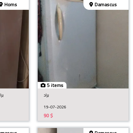
Homs
Damascus
5 items
براد
برا
19-07-2026
90
$