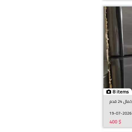
8 items
ال 24 قدم
19-07-2026
400
$