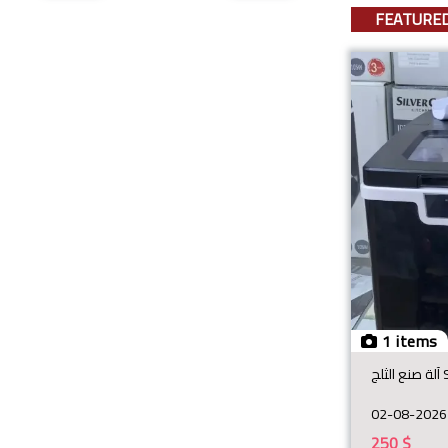
FEATURE
1 items
لج
02-08-2026
250
$