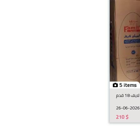
5 items
ف 18 قدم
26-06-2026
210
$