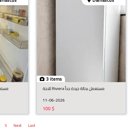
mascus
Damascus
3 items
ثلاجة Riviera مستعمل بحالة جيدة جداً
مستعمل بح
11-06-2026
100
$
5
Next
Last