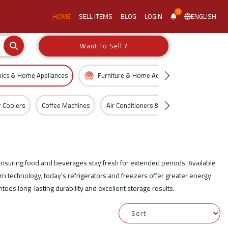
0
HOME
SELL ITEMS
BLOG
LOGIN
ENGLISH
Want To Sell ?
nics & Home Appliances
Furniture & Home Accessories
Kid
 Coolers
Coffee Machines
Air Conditioners & Fans
Cleaning App
ensuring food and beverages stay fresh for extended periods. Available
ern technology, today’s refrigerators and freezers offer greater energy
ntees long-lasting durability and excellent storage results.