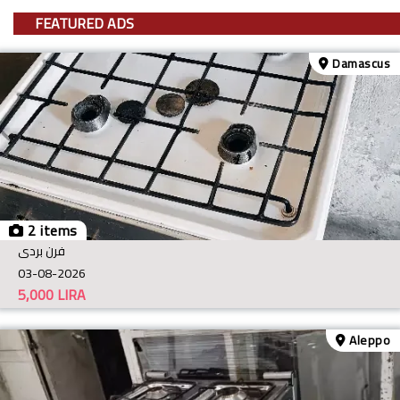
FEATURED ADS
Damascus
2 items
فرن بردى
03-08-2026
5,000
LIRA
Aleppo