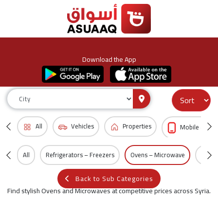
Download the App
All
Vehicles
Properties
Mobile & Acc
All
Refrigerators – Freezers
Ovens – Microwave
Dishw
Back to Sub Categories
Find stylish Ovens and Microwaves at competitive prices across Syria.