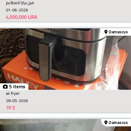
فرن بيتزا للمطاعم
01-06-2026
4,500,000
LIRA
Damascus
5 items
air fryer
28-05-2026
70
$
Damascus