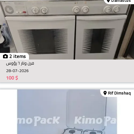
Damascus
2 items
فرن وتار ٦ رؤوس
28-07-2026
100
$
Rif Dimshaq