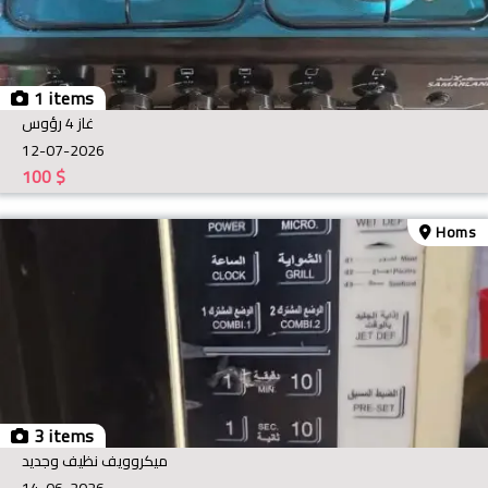
1 items
غاز 4 رؤوس
12-07-2026
100
$
Homs
3 items
ميكروويف نظيف وجديد
14-06-2026