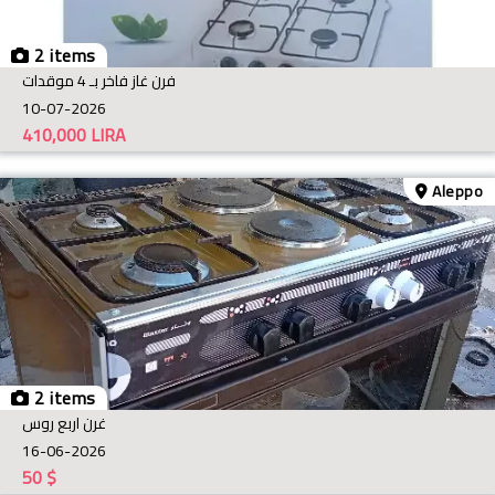
2 items
فرن غاز فاخر بـ 4 موقدات
10-07-2026
410,000
LIRA
Aleppo
2 items
غرن اربع روس
16-06-2026
50
$