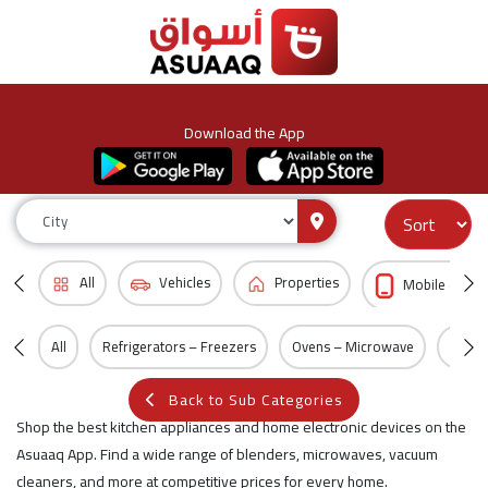
Download the App
All
Vehicles
Properties
Mobile & Acc
All
Refrigerators – Freezers
Ovens – Microwave
Dishw
Back to Sub Categories
Shop the best kitchen appliances and home electronic devices on the
Asuaaq App. Find a wide range of blenders, microwaves, vacuum
cleaners, and more at competitive prices for every home.