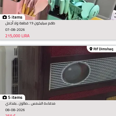
5 items
طقم سيليكون 19 قطعة ولا أجمل
07-08-2026
215,000
LIRA
Rif Dimshaq
5 items
مدفاءة الشمس ...صالون ..بفدادي
08-08-2026
250
$