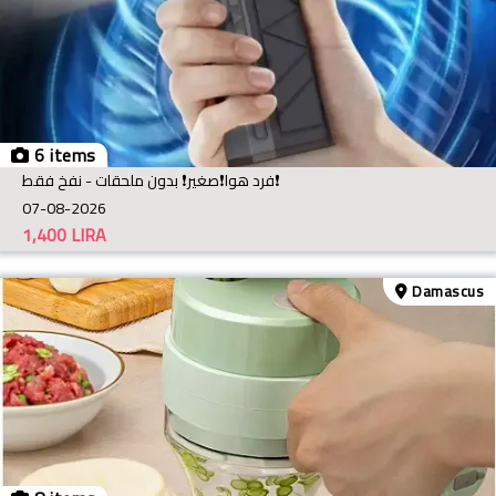
6 items
فرد هوا❗️صغير❗️ بدون ملحقات - نفخ فقط❗️
07-08-2026
1,400
LIRA
Damascus