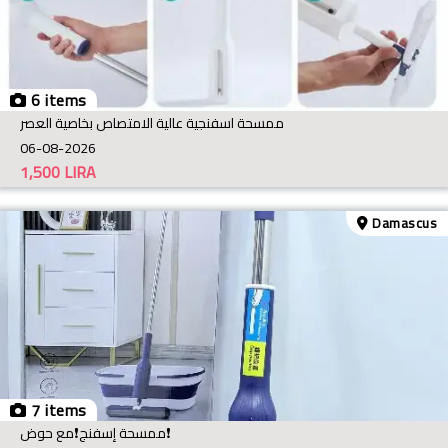
6 items
ممسحة اسفنجية عالية الامتصاص بخاصية العصر
06-08-2026
1,500
LIRA
Damascus
7 items
ممسحة إسفنج❗️مع حوض❗️