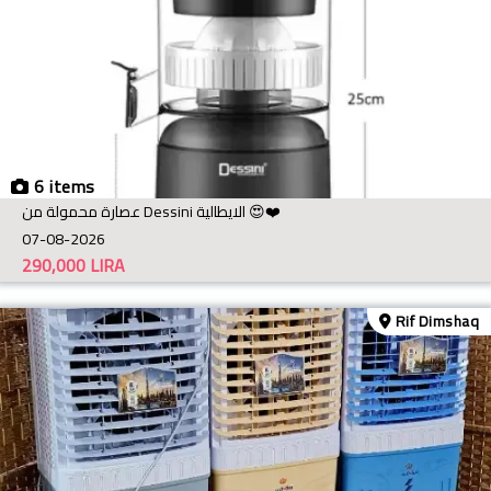
6 items
عصارة محمولة من Dessini الايطالية 😍❤️
07-08-2026
290,000
LIRA
Rif Dimshaq