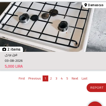
Damascus
2 items
فرن بردى
03-08-2026
5,000
LIRA
First
Previous
1
2
3
4
5
Next
Last
REPORT