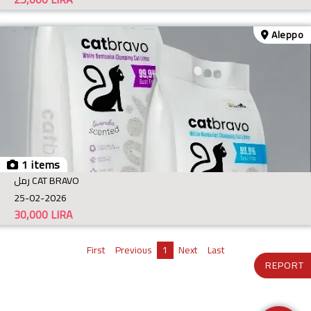
Aleppo
1 items
رمل CAT BRAVO
25-02-2026
30,000
LIRA
First
Previous
1
Next
Last
REPORT