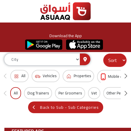
Download the App
All
Vehicles
Properties
Mobile & Acc
All
Dog Trainers
Per Groomers
Vet
Other Pet Serv
Back to Sub - Sub Categories