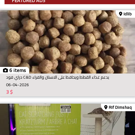
FEATURED ADS
Idlib
6 items
دراي فود C&D يدعم غذاء القطط ويحافظ على الاسنان والفراء
06-04-2026
3
$
Rif Dimshaq